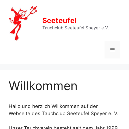
Zum
Inhalt
springen
Seeteufel
Tauchclub Seeteufel Speyer e.V.
Menü
Willkommen
Hallo und herzlich Willkommen auf der
Webseite des Tauchclub Seeteufel Speyer e. V.
Unser Tauchverein besteht seit dem Jahr 1999